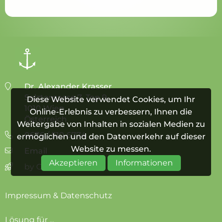
Dr. Alexander Krasser
Salztorgasse 7, Top 9
Diese Website verwendet Cookies, um Ihr
1010 Wien
Online-Erlebnis zu verbessern, Ihnen die
Österreich
Weitergabe von Inhalten in sozialen Medien zu
0676 / 510 6774
ermöglichen und den Datenverkehr auf dieser
Website zu messen.
Email
Akzeptieren
Informationen
by Online Raketen
Impressum & Datenschutz
Lösung für ...