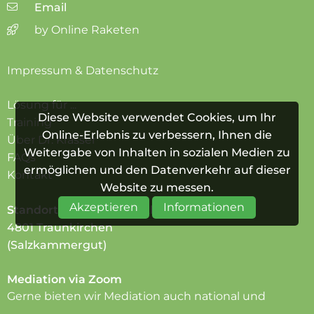
Email
by Online Raketen
Impressum & Datenschutz
Lösung für ...
Diese Website verwendet Cookies, um Ihr
Training
Online-Erlebnis zu verbessern, Ihnen die
Über Dr. Krasser
Weitergabe von Inhalten in sozialen Medien zu
FAQs
ermöglichen und den Datenverkehr auf dieser
Kontakt
Website zu messen.
Akzeptieren
Informationen
Standort Traunkirchen
Alte Post 3
4801 Traunkirchen
(Salzkammergut)
Mediation via Zoom
Gerne bieten wir Mediation auch national und
international via Zoom an.