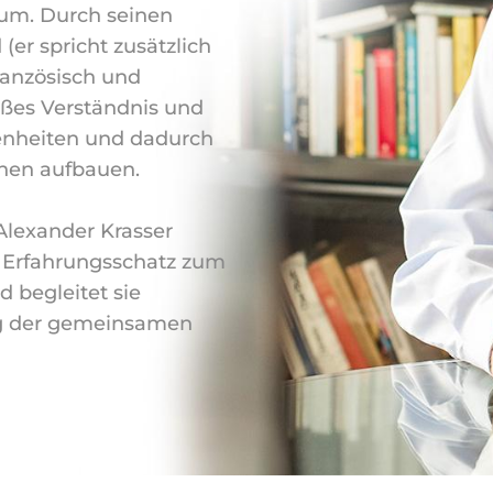
um. Durch seinen
(er spricht zusätzlich
ranzösisch und
oßes Verständnis und
genheiten und dadurch
onen aufbauen.
Alexander Krasser
 Erfahrungsschatz zum
d begleitet sie
eg der gemeinsamen