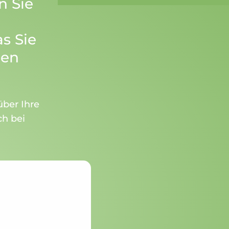
n Sie
s Sie
hen
über Ihre
h bei